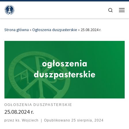
Przejdź do treści
Search
Men
Strona główna
»
Ogłoszenia duszpasterskie
»
25.08.2024 r.
OGŁOSZENIA DUSZPASTERSKIE
25.08.2024 r.
przez
ks. Wojciech
|
Opublikowano
25 sierpnia, 2024