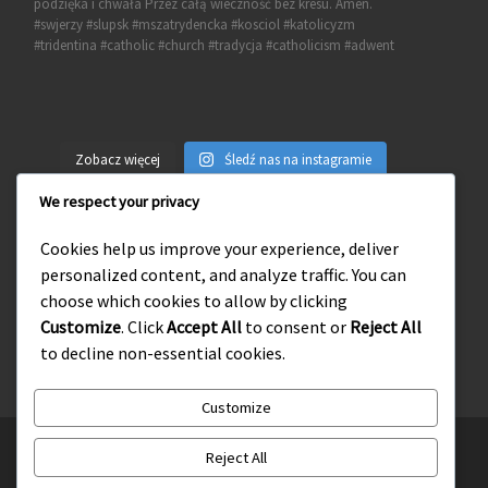
Zobacz więcej
Śledź nas na instagramie
We respect your privacy
Cookies help us improve your experience, deliver
personalized content, and analyze traffic. You can
Wejdź na naszego facebooka
choose which cookies to allow by clicking
Customize
. Click
Accept All
to consent or
Reject All
to decline non-essential cookies.
Customize
© 2026
Słupskie Środowisko Tradycji Katolickiej
– Wszelkie
Reject All
prawa zastrzeżone