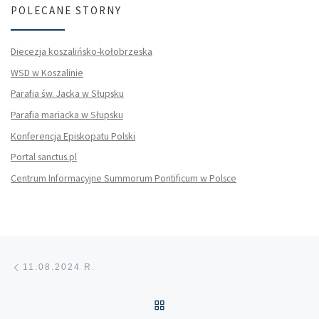
POLECANE STORNY
Diecezja koszalińsko-kołobrzeska
WSD w Koszalinie
Parafia św. Jacka w Słupsku
Parafia mariacka w Słupsku
Konferencja Episkopatu Polski
Portal sanctus.pl
Centrum Informacyjne Summorum Pontificum w Polsce
Nawigacja wpisu
Poprzedni wpis
11.08.2024 R.
POWRÓT DO LISTY POS