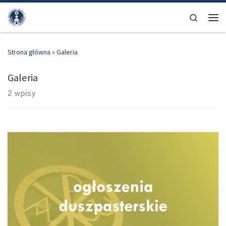
Przejdź do treści
Search
Men
Strona główna
»
Galeria
Galeria
2 wpisy
OGŁOSZENIA DUSZPASTERSKIE Uroczystość Narodzenia Pańskiego 25
grudnia 2024 r. Niech Nowonarodzony obdarza całe Słupskie
Duszpasterstwo Tradycji Katolickiej i naszych bliskich oraz całą naszą
Ojczyznę i świat potrzebnymi łaskami: nade wszystko darami wiary,
nadziei i miłości! Niech nie zabraknie nam radości z narodzin
Odkupiciel. Dzisiejsza Msza Święta celebrowana jest w intencji
wszystkich Dobrodziejów i Ofiarodawców naszego duszpasterstwa,