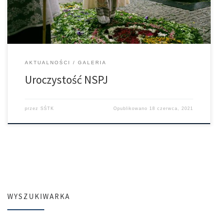
monstrancji odmówiliśmy po łacinie litanię do Serca […]
AKTUALNOŚCI
GALERIA
Uroczystość NSPJ
przez
SŚTK
Opublikowano
18 czerwca, 2021
WYSZUKIWARKA