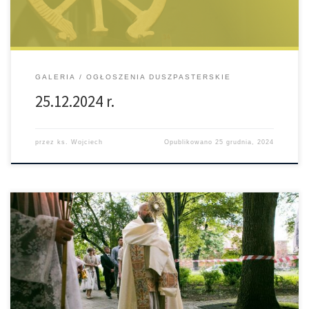
ale również za […]
GALERIA
OGŁOSZENIA DUSZPASTERSKIE
25.12.2024 r.
przez
ks. Wojciech
Opublikowano
25 grudnia, 2024
Zachęcamy do obejrzenia galerii zdjęć z piątkowej uroczystości
Najświętszego Serca Pana Jezusa. Serdecznie dziękujemy pani Lucynie
Szczepańskiej za fotorelację. „Każdy grzech jest raną zadaną Miłości
Bożej” – podkreślał w homilii ks. Robert Górski, duszpasterz Tradycji
katolickiej w Słupsku. (Całą homilię można wysłuchać tutaj) Po
uroczystej Mszy świętej, przed Panem Jezusem wystawionym w