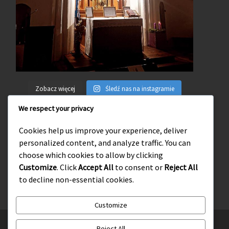
Zobacz więcej
Śledź nas na instagramie
We respect your privacy
Cookies help us improve your experience, deliver
personalized content, and analyze traffic. You can
Wejdź na naszego facebooka
choose which cookies to allow by clicking
Customize
. Click
Accept All
to consent or
Reject All
to decline non-essential cookies.
Customize
© 2026
Słupskie Środowisko Tradycji Katolickiej
– Wszelkie
Reject All