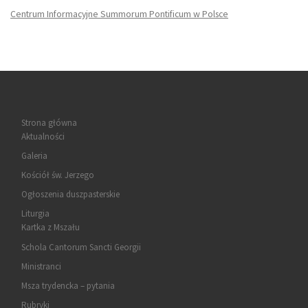
Centrum Informacyjne Summorum Pontificum w Polsce
Strona główna
Aktualności
Galeria
Kościół św. Jerzego
Ogłoszenia duszpasterskie
Liturgia
Kartka z Mszału
Schola Cantorum Sancti Georgii
Ministranci
Msza trydencka – pytania
Rubryki