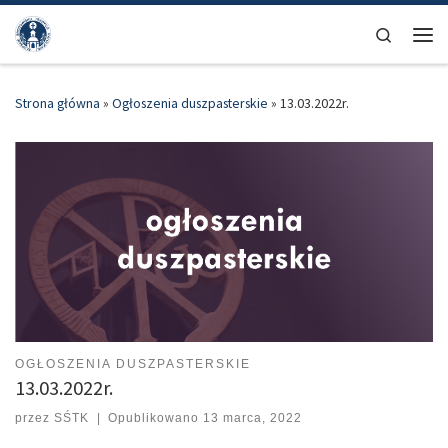
Przejdź do treści
Search
Men
Strona główna
»
Ogłoszenia duszpasterskie
»
13.03.2022r.
OGŁOSZENIA DUSZPASTERSKIE
13.03.2022r.
przez
SŚTK
|
Opublikowano
13 marca, 2022