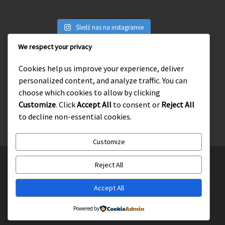
Śledź nas na instagramie
We respect your privacy
Cookies help us improve your experience, deliver
personalized content, and analyze traffic. You can
Wejdź na naszego facebooka
choose which cookies to allow by clicking
Customize
. Click
Accept All
to consent or
Reject All
to decline non-essential cookies.
Customize
© 2026
Słupskie Środowisko Tradycji Katolickiej
– Wszelkie
Reject All
prawa zastrzeżone
Accept All
Oparte na
WP
– Zaprojektowano z
Motyw Customizr
Powered by