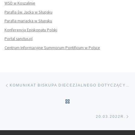
WSD w Koszalinie
Parafia św. Jacka w Słupsku
Parafia mariacka w Słupsku
Konferencja Episkopatu Polski
Portal sanctus.pl
Centrum Informacyjne Summorum Pontificum w Polsce
Nawigacja wpisu
Poprzedni wpis
KOMUNIKAT BISKUPA DIECEZJALNEGO DOTYCZĄCY NOMINACJI BISKUPA KOADIUTORA
POWRÓT DO LISTY POS
Na
20.03.2022R.