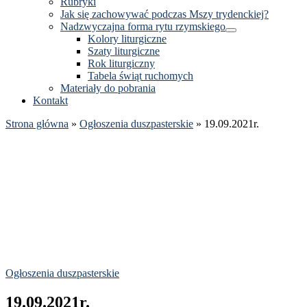
Rubryki
Jak się zachowywać podczas Mszy trydenckiej?
Nadzwyczajna forma rytu rzymskiego
Kolory liturgiczne
Szaty liturgiczne
Rok liturgiczny
Tabela świąt ruchomych
Materiały do pobrania
Kontakt
Strona główna
»
Ogłoszenia duszpasterskie
»
19.09.2021r.
Ogłoszenia duszpasterskie
19.09.2021r.