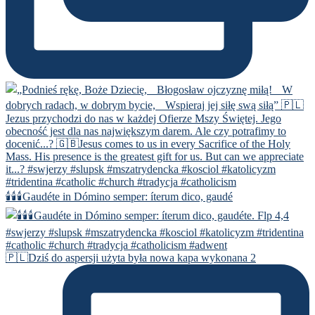
🕯️🕯️🕯️Gaudéte in Dómino semper: íterum dico, gaudé
🇵🇱Dziś do aspersji użyta była nowa kapa wykonana 2