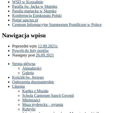
WSD w Koszalinie
Parafia św. Jacka w Słupsku
Parafia mariacka w Słupsku
Konferencja Episkopatu Polski
Portal sanctus.pl
Centrum Informacyjne Summorum Pontificum w Polsce
Nawigacja wpisu
Poprzedni wpis
12.09.2021r.
Powrót do listy postów
Następny post
26.09.2021
Strona główna
Aktualności
Galeria
Kościół św. Jerzego
Ogłoszenia duszpasterskie
Liturgia
Kartka z Mszału
Schola Cantorum Sancti Georgii
Ministranci
Msza trydencka – pytania
Rubryki