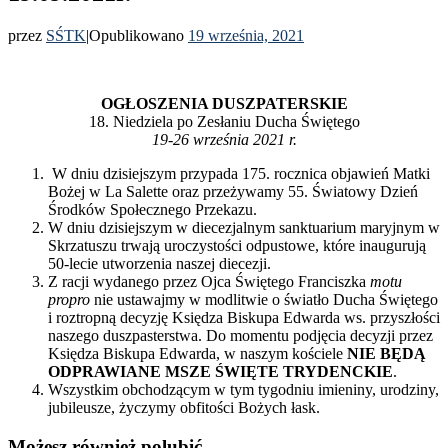
przez
SŚTK
|
Opublikowano
19 września, 2021
OGŁOSZENIA DUSZPATERSKIE
18. Niedziela po Zesłaniu Ducha Świętego
19-26 września 2021 r.
W dniu dzisiejszym przypada 175. rocznica objawień Matki
Bożej w La Salette oraz przeżywamy 55. Światowy Dzień
Środków Społecznego Przekazu.
W dniu dzisiejszym w diecezjalnym sanktuarium maryjnym w
Skrzatuszu trwają uroczystości odpustowe, które inaugurują
50-lecie utworzenia naszej diecezji.
Z racji wydanego przez Ojca Świętego Franciszka
motu
propro
nie ustawajmy w modlitwie o światło Ducha Świętego
i roztropną decyzję Księdza Biskupa Edwarda ws. przyszłości
naszego duszpasterstwa. Do momentu podjęcia decyzji przez
Księdza Biskupa Edwarda, w naszym kościele
NIE BĘDĄ
ODPRAWIANE MSZE ŚWIĘTE TRYDENCKIE
.
Wszystkim obchodzącym w tym tygodniu imieniny, urodziny,
jubileusze, życzymy obfitości Bożych łask.
Możesz również polubić