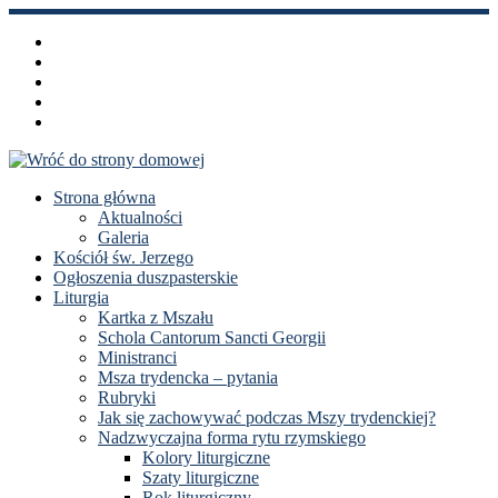
Przejdź
do
treści
Strona główna
Aktualności
Galeria
Kościół św. Jerzego
Ogłoszenia duszpasterskie
Liturgia
Kartka z Mszału
Schola Cantorum Sancti Georgii
Ministranci
Msza trydencka – pytania
Rubryki
Jak się zachowywać podczas Mszy trydenckiej?
Nadzwyczajna forma rytu rzymskiego
Kolory liturgiczne
Szaty liturgiczne
Rok liturgiczny