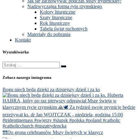
Jak się zachowywać podczas Mszy trydenckiej?
Nadzwyczajna forma rytu rzymskiego
Kolory liturgiczne
Szaty liturgiczne
Rok liturgiczny
Tabela świąt ruchomych
Materiały do pobrania
Kontakt
Wyszukiwarka
Szukaj
Szukaj
…
Zobacz naszego instagrama
Bogu niech będą dzięki za dzisiejszy dzień i za ks
❗️❗️❗️Do grona celebransów Mszy świętych w klasycz