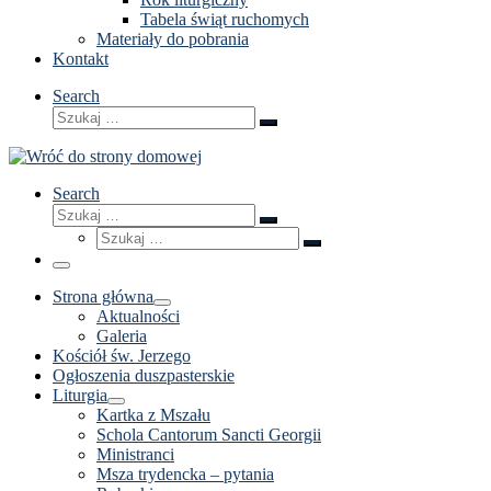
Tabela świąt ruchomych
Materiały do pobrania
Kontakt
Search
Szukaj
Szukaj
…
Search
Szukaj
Szukaj
Szukaj
…
Szukaj
…
Menu
Strona główna
Aktualności
Galeria
Kościół św. Jerzego
Ogłoszenia duszpasterskie
Liturgia
Kartka z Mszału
Schola Cantorum Sancti Georgii
Ministranci
Msza trydencka – pytania