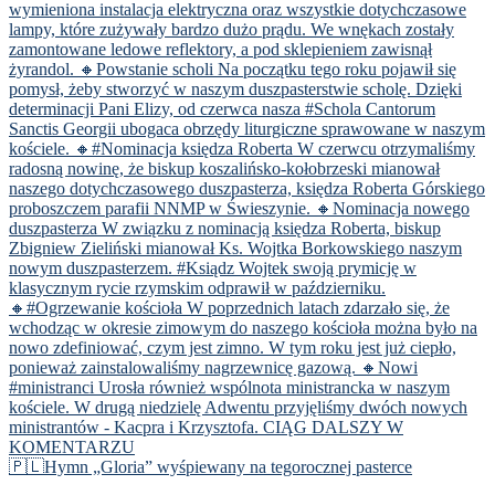
🇵🇱Hymn „Gloria” wyśpiewany na tegorocznej pasterce