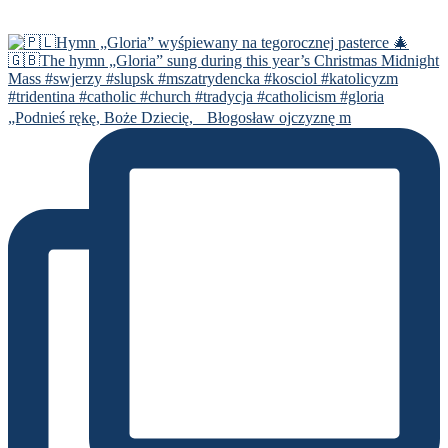
„Podnieś rękę, Boże Dziecię, Błogosław ojczyznę m