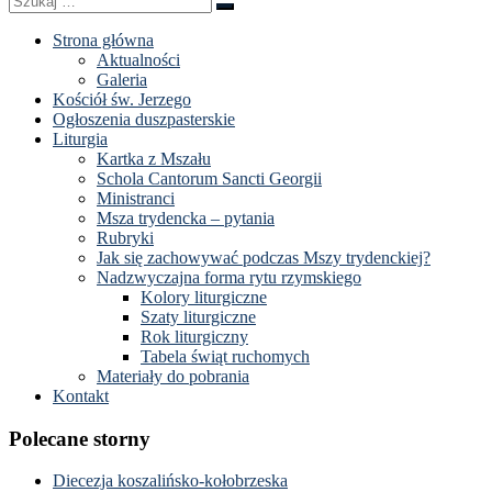
Szukaj
…
Strona główna
Aktualności
Galeria
Kościół św. Jerzego
Ogłoszenia duszpasterskie
Liturgia
Kartka z Mszału
Schola Cantorum Sancti Georgii
Ministranci
Msza trydencka – pytania
Rubryki
Jak się zachowywać podczas Mszy trydenckiej?
Nadzwyczajna forma rytu rzymskiego
Kolory liturgiczne
Szaty liturgiczne
Rok liturgiczny
Tabela świąt ruchomych
Materiały do pobrania
Kontakt
Polecane storny
Diecezja koszalińsko-kołobrzeska