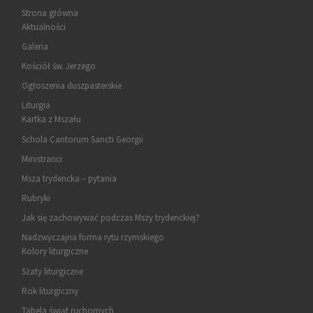
Strona główna
Aktualności
Galeria
Kościół św. Jerzego
Ogłoszenia duszpasterskie
Liturgia
Kartka z Mszału
Schola Cantorum Sancti Georgii
Ministranci
Msza trydencka – pytania
Rubryki
Jak się zachowywać podczas Mszy trydenckiej?
Nadzwyczajna forma rytu rzymskiego
Kolory liturgiczne
Szaty liturgiczne
Rok liturgiczny
Tabela świąt ruchomych