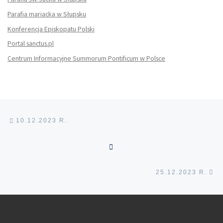
Parafia mariacka w Słupsku
Konferencja Episkopatu Polski
Portal sanctus.pl
Centrum Informacyjne Summorum Pontificum w Polsce
Nawigacja wpisu
Poprzedni wpis
10.12.2023 R.
POWRÓT DO LISTY POS
Na
25.12.2023 R.