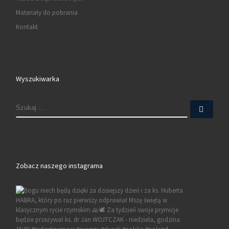
Materiały do pobrania
Kontakt
Wyszukiwarka
SZUKAJ
Szuk
Zobacz naszego instagrama