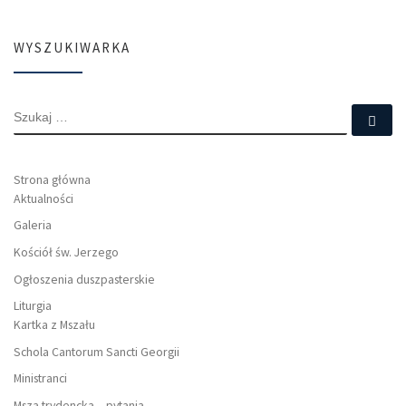
WYSZUKIWARKA
SZUKAJ
Szu
Strona główna
Aktualności
Galeria
Kościół św. Jerzego
Ogłoszenia duszpasterskie
Liturgia
Kartka z Mszału
Schola Cantorum Sancti Georgii
Ministranci
Msza trydencka – pytania