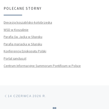
POLECANE STORNY
Diecezja koszalińsko-kołobrzeska
WSD w Koszalinie
Parafia św. Jacka w Słupsku
Parafia mariacka w Słupsku
Konferencja Episkopatu Polski
Portal sanctus.pl
Centrum Informacyjne Summorum Pontificum w Polsce
Nawigacja wpisu
Poprzedni wpis
14 CZERWCA 2026 R.
POWRÓT DO LISTY POS