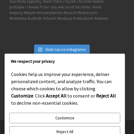
Śledź nas na instagramie
We respect your privacy
Cookies help us improve your experience, deliver
personalized content, and analyze traffic. You can
Wejdź na naszego facebooka
choose which cookies to allow by clicking
Customize
. Click
Accept All
to consent or
Reject All
to decline non-essential cookies.
Customize
© 2026
Słupskie Środowisko Tradycji Katolickiej
– Wszelkie
Reject All