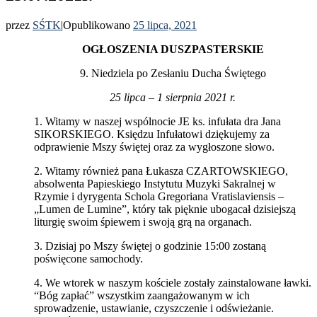
przez
SŚTK
|
Opublikowano
25 lipca, 2021
OGŁOSZENIA DUSZPASTERSKIE
9. Niedziela po Zesłaniu Ducha Świętego
25 lipca – 1 sierpnia 2021 r.
1. Witamy w naszej wspólnocie JE ks. infułata dra Jana
SIKORSKIEGO. Księdzu Infułatowi dziękujemy za
odprawienie Mszy świętej oraz za wygłoszone słowo.
2. Witamy również pana Łukasza CZARTOWSKIEGO,
absolwenta Papieskiego Instytutu Muzyki Sakralnej w
Rzymie i dyrygenta Schola Gregoriana Vratislaviensis –
„Lumen de Lumine”, który tak pięknie ubogacał dzisiejszą
liturgię swoim śpiewem i swoją grą na organach.
3. Dzisiaj po Mszy świętej o godzinie 15:00 zostaną
poświęcone samochody.
4. We wtorek w naszym kościele zostały zainstalowane ławki.
“Bóg zapłać” wszystkim zaangażowanym w ich
sprowadzenie, ustawianie, czyszczenie i odświeżanie.