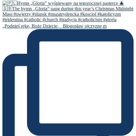
„Podnieś rękę, Boże Dziecię, Błogosław ojczyznę m