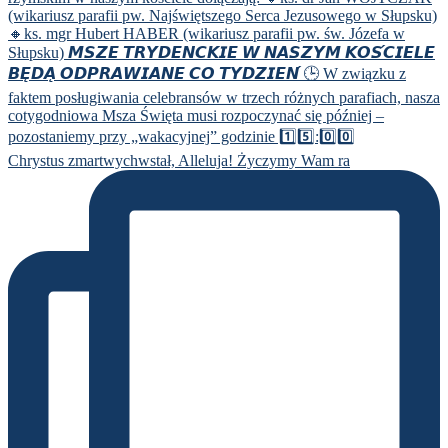
Chrystus zmartwychwstał, Alleluja! Życzymy Wam ra