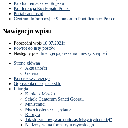
Parafia mariacka w Słupsku
Konferencja Episkopatu Polski
Portal sanctus.pl
Centrum Informacyjne Summorum Pontificum w Polsce
Nawigacja wpisu
Poprzedni wpis
18.07.2021r.
Powrót do listy postów
Następny post
Intencja papieska na miesiąc sierpień
Strona główna
Aktualności
Galeria
Kościół św. Jerzego
Ogłoszenia duszpasterskie
Liturgia
Kartka z Mszału
Schola Cantorum Sancti Georgii
Ministranci
Msza trydencka – pytania
Rubryki
Jak się zachowywać podczas Mszy trydenckiej?
Nadzwyczajna forma rytu rzymskiego