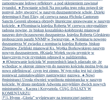
🇵🇱Hymn „Gloria” wyśpiewany na tegorocznej pasterce