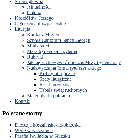
Strona główna
Aktualności
Galeria
Kościół św. Jerzego
Ogłoszenia duszpasterskie
Liturgia
Kartka z Mszału
Schola Cantorum Sancti Georgii
Ministranci
Msza trydencka – pytania
Rubryki
Jak się zachowywać podczas Mszy trydenckiej?
Nadzwyczajna forma rytu rzymskiego
Kolory liturgiczne
Szaty liturgiczne
Rok liturgiczny
Tabela świąt ruchomych
Materiały do pobrania
Kontakt
Polecane storny
Diecezja koszalińsko-kołobrzeska
WSD w Koszalinie
Parafia św. Jacka w Słupsku