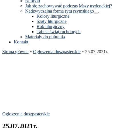
Rubryki
Jak się zachowywać podczas Mszy trydenckiej?
Nadzwyczajna forma rytu rzymskiego
Kolory liturgiczne
Szaty liturgiczne
Rok liturgiczny
Tabela świąt ruchomych
Materiały do pobrania
Kontakt
Strona główna
»
Ogłoszenia duszpasterskie
»
25.07.2021r.
Ogłoszenia duszpasterskie
25.07.2021r.