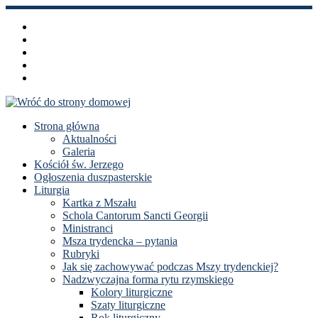
Przejdź
do
treści
Strona główna
Aktualności
Galeria
Kościół św. Jerzego
Ogłoszenia duszpasterskie
Liturgia
Kartka z Mszału
Schola Cantorum Sancti Georgii
Ministranci
Msza trydencka – pytania
Rubryki
Jak się zachowywać podczas Mszy trydenckiej?
Nadzwyczajna forma rytu rzymskiego
Kolory liturgiczne
Szaty liturgiczne
Rok liturgiczny