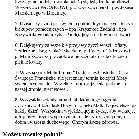
Szczególne podziękowania należą się księdzu kanonikowi
Wiesławowi PACAKOWI, proboszczowi parafii pw. Jezusa
Miłosiernego w Brodnicy.
5. Dzisiejszy dzień jest świętem patronalnym naszych księży
biskupów pomocniczych – bpa Krzysztofa Zadarki i bpa
Krzysztofa Włodarczyka. Pamiętajmy o nich w modlitwach.
6. Dziękujemy za wszelkie przejawy życzliwości i ofiary.
Serdeczne “Bóg zapłać” składamy p. Ewie, p. Tadeuszowi i
p. Mariuszowi za przygotowanie kościoła i za tak liczne i
piękne kwiaty.
7. W związku z Motu Propio “Traditiones Custodie” Ojca
Świętego Franciszka, nie jest znany termin kolejnej Mszy
świętej trydenckiej. Wszelkie informacje będą podane na
naszej stronie internetowej.
8. Wszystkim solenizantom i jubilatom tego tygodnia
życzymy obfitości łask Bożych i opieki Matki Najświętszej na
każdy dzień. Wszystkim wyjeżdżającym życzę, aby wakacje,
urlop były miłym wypoczynkiem, ale też czasem pełnym
dobra i wzrostu duchowego. Chorym życzę zdrowia.
Możesz również polubić