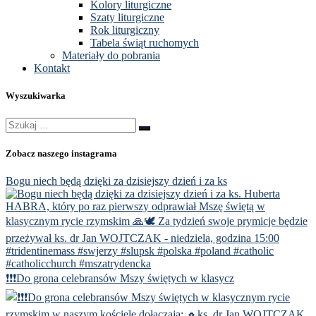
Kolory liturgiczne
Szaty liturgiczne
Rok liturgiczny
Tabela świąt ruchomych
Materiały do pobrania
Kontakt
Wyszukiwarka
Szukaj
Szukaj
…
Zobacz naszego instagrama
Bogu niech będą dzięki za dzisiejszy dzień i za ks
❗️❗️❗️Do grona celebransów Mszy świętych w klasycz