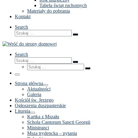
Tabela świąt ruchomych
Materiały do pobrania
Kontakt
Search
Szukaj
Szukaj
…
Search
Szukaj
Szukaj
Szukaj
…
Szukaj
…
Menu
Strona główna
Aktualności
Galeria
Kościół św. Jerzego
Ogłoszenia duszpasterskie
Liturgia
Kartka z Mszału
Schola Cantorum Sancti Georgii
Ministranci
Msza trydencka – pytania