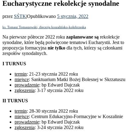
Eucharystyczne rekolekcje synodalne
przez
SŚTK
|
Opublikowano
5 stycznia, 2022
ks. Tomasz Tomaszewski, diecezja koszalińsko-kołobrzeska
Na pierwsze półrocze 2022 roku
zaplanowane są
rekolekcje
synodalne, które będą poświęcone tematowi Eucharystii. Jest to
propozycja formacyjna
nie tylko
dla tych, którzy są członkami
zespołów synodalnych.
I TURNUS
termin
: 21-23 stycznia 2022 roku
miejsce
: Sanktuarium Matki Bożej Bolesnej w Skrzatuszu
prowadzenie
: bp Edward Dajczak
zgłoszenia
: 3-17 stycznia 2022 roku
II TURNUS
termin
: 28-30 stycznia 2022 roku
miejsce
: Centrum Edukacyjno-Formacyjne w Koszalinie
prowadzenie
: bp Edward Dajczak
zgłoszenia
: 3-24 stycznia 2022 roku