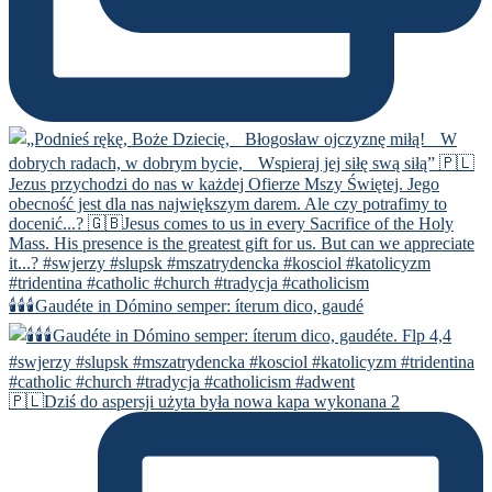
🕯️🕯️🕯️Gaudéte in Dómino semper: íterum dico, gaudé
🇵🇱Dziś do aspersji użyta była nowa kapa wykonana 2