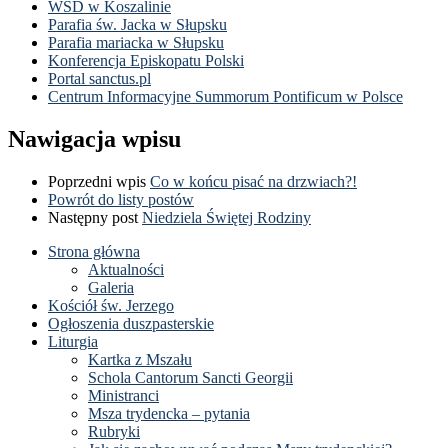
WSD w Koszalinie
Parafia św. Jacka w Słupsku
Parafia mariacka w Słupsku
Konferencja Episkopatu Polski
Portal sanctus.pl
Centrum Informacyjne Summorum Pontificum w Polsce
Nawigacja wpisu
Poprzedni wpis
Co w końcu pisać na drzwiach?!
Powrót do listy postów
Następny post
Niedziela Świętej Rodziny
Strona główna
Aktualności
Galeria
Kościół św. Jerzego
Ogłoszenia duszpasterskie
Liturgia
Kartka z Mszału
Schola Cantorum Sancti Georgii
Ministranci
Msza trydencka – pytania
Rubryki