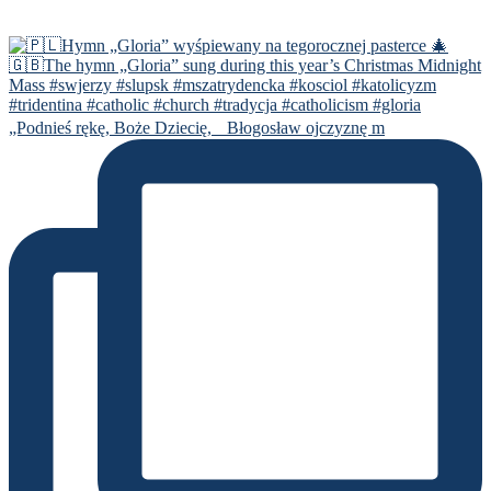
„Podnieś rękę, Boże Dziecię, Błogosław ojczyznę m