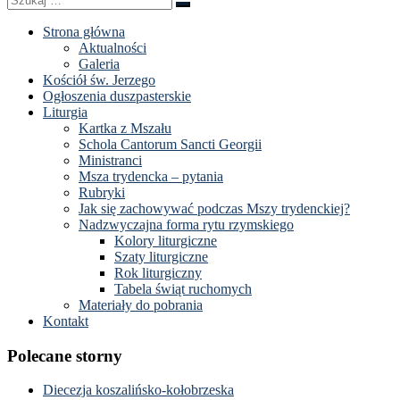
Szukaj
…
Strona główna
Aktualności
Galeria
Kościół św. Jerzego
Ogłoszenia duszpasterskie
Liturgia
Kartka z Mszału
Schola Cantorum Sancti Georgii
Ministranci
Msza trydencka – pytania
Rubryki
Jak się zachowywać podczas Mszy trydenckiej?
Nadzwyczajna forma rytu rzymskiego
Kolory liturgiczne
Szaty liturgiczne
Rok liturgiczny
Tabela świąt ruchomych
Materiały do pobrania
Kontakt
Polecane storny
Diecezja koszalińsko-kołobrzeska