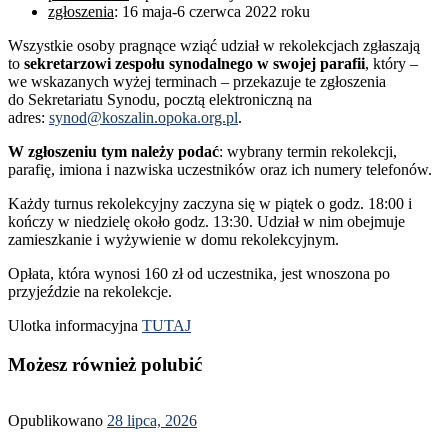
zgłoszenia
: 16 maja-6 czerwca 2022 roku
Wszystkie osoby pragnące wziąć udział w rekolekcjach zgłaszają
to
sekretarzowi zespołu synodalnego w swojej parafii
, który –
we wskazanych wyżej terminach – przekazuje te zgłoszenia
do Sekretariatu Synodu, pocztą elektroniczną na
adres:
synod@koszalin.opoka.org.pl
.
W zgłoszeniu tym należy podać
: wybrany termin rekolekcji,
parafię, imiona i nazwiska uczestników oraz ich numery telefonów.
Każdy turnus rekolekcyjny zaczyna się w piątek o godz. 18:00 i
kończy w niedzielę około godz. 13:30. Udział w nim obejmuje
zamieszkanie i wyżywienie w domu rekolekcyjnym.
Opłata, która wynosi 160 zł od uczestnika, jest wnoszona po
przyjeździe na rekolekcje.
Ulotka informacyjna
TUTAJ
Możesz również polubić
Opublikowano
28 lipca, 2026