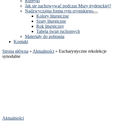
Rubryki
Jak się zachowywać podczas Mszy trydenckiej?
Nadzwyczajna forma rytu rzymskiego
Kolory liturgiczne
Szaty liturgiczne
Rok liturgiczny
Tabela świąt ruchomych
Materiały do pobrania
Kontakt
Strona główna
»
Aktualności
»
Eucharystyczne rekolekcje
synodalne
Aktualności