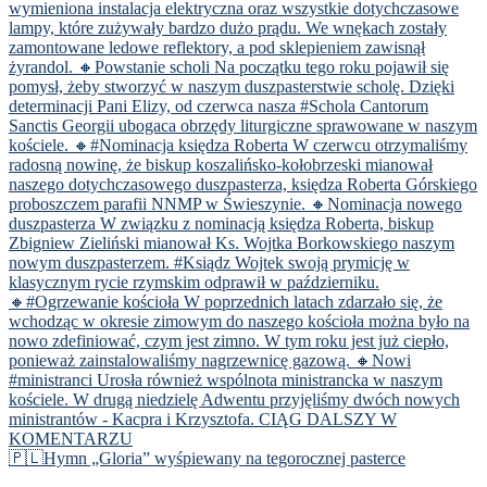
🇵🇱Hymn „Gloria” wyśpiewany na tegorocznej pasterce