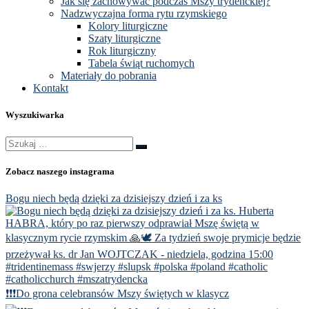
Jak się zachowywać podczas Mszy trydenckiej?
Nadzwyczajna forma rytu rzymskiego
Kolory liturgiczne
Szaty liturgiczne
Rok liturgiczny
Tabela świąt ruchomych
Materiały do pobrania
Kontakt
Wyszukiwarka
Szukaj
Szukaj
…
Zobacz naszego instagrama
Bogu niech będą dzięki za dzisiejszy dzień i za ks
❗️❗️❗️Do grona celebransów Mszy świętych w klasycz