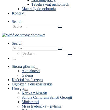
Tabela świąt ruchomych
Materiały do pobrania
Kontakt
Search
Szukaj
Szukaj
…
Search
Szukaj
Szukaj
Szukaj
…
Szukaj
…
Menu
Strona główna
Aktualności
Galeria
Kościół św. Jerzego
Ogłoszenia duszpasterskie
Liturgia
Kartka z Mszału
Schola Cantorum Sancti Georgii
Ministranci
Msza trydencka – pytania