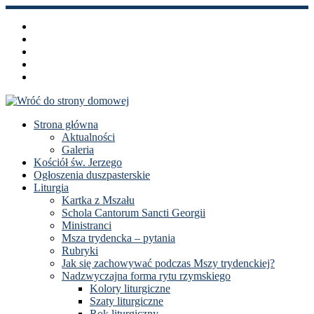
Przejdź
do
treści
Strona główna
Aktualności
Galeria
Kościół św. Jerzego
Ogłoszenia duszpasterskie
Liturgia
Kartka z Mszału
Schola Cantorum Sancti Georgii
Ministranci
Msza trydencka – pytania
Rubryki
Jak się zachowywać podczas Mszy trydenckiej?
Nadzwyczajna forma rytu rzymskiego
Kolory liturgiczne
Szaty liturgiczne
Rok liturgiczny