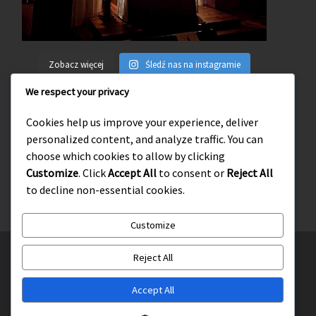
Zobacz więcej
Śledź nas na instagramie
We respect your privacy
Cookies help us improve your experience, deliver
personalized content, and analyze traffic. You can
Wejdź na naszego facebooka
choose which cookies to allow by clicking
Customize
. Click
Accept All
to consent or
Reject All
to decline non-essential cookies.
Customize
© 2026
Słupskie Środowisko Tradycji Katolickiej
– Wszelkie
Reject All
prawa zastrzeżone
Accept All
Oparte na
WP
– Zaprojektowano z
Motyw Customizr