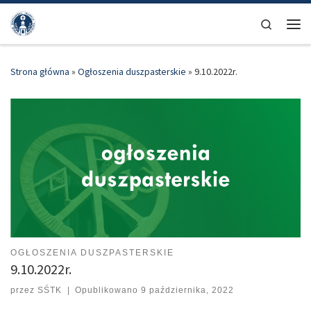
Przejdź do treści
Search
Men
Strona główna
»
Ogłoszenia duszpasterskie
»
9.10.2022r.
OGŁOSZENIA DUSZPASTERSKIE
9.10.2022r.
przez
SŚTK
|
Opublikowano
9 października, 2022