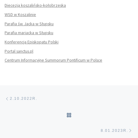
Diecezja koszalińsko-kołobrzeska
WSD w Koszalinie
Parafia św. Jacka w Słupsku
Parafia mariacka w Słupsku
Konferencja Episkopatu Polski
Portal sanctus.pl
Centrum Informacyjne Summorum Pontificum w Polsce
Nawigacja wpisu
Poprzedni wpis
2.10.2022R.
POWRÓT DO LISTY POS
Na
8.01.2023R.