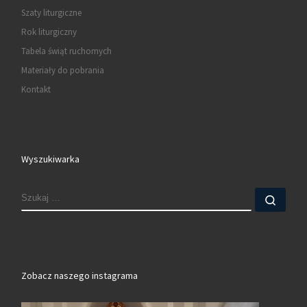
Szaty liturgiczne
Rok liturgiczny
Tabela świąt ruchomych
Materiały do pobrania
Kontakt
Wyszukiwarka
SZUKAJ
Szuk
Zobacz naszego instagrama