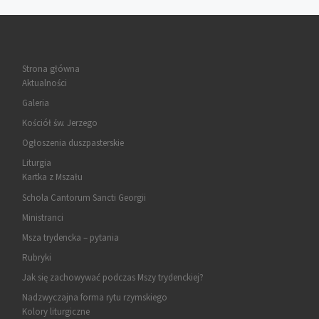
Strona główna
Aktualności
Galeria
Kościół św. Jerzego
Ogłoszenia duszpasterskie
Liturgia
Kartka z Mszału
Schola Cantorum Sancti Georgii
Ministranci
Msza trydencka – pytania
Rubryki
Jak się zachowywać podczas Mszy trydenckiej?
Nadzwyczajna forma rytu rzymskiego
Kolory liturgiczne