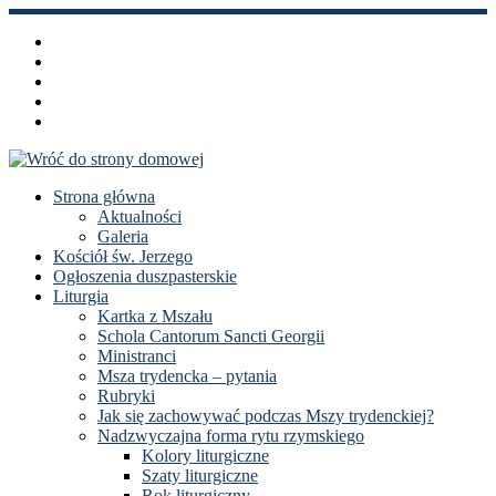
Przejdź
do
treści
Strona główna
Aktualności
Galeria
Kościół św. Jerzego
Ogłoszenia duszpasterskie
Liturgia
Kartka z Mszału
Schola Cantorum Sancti Georgii
Ministranci
Msza trydencka – pytania
Rubryki
Jak się zachowywać podczas Mszy trydenckiej?
Nadzwyczajna forma rytu rzymskiego
Kolory liturgiczne
Szaty liturgiczne
Rok liturgiczny