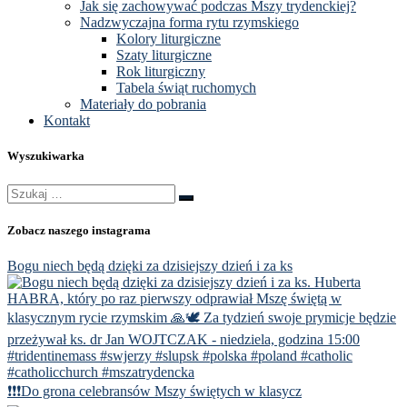
Jak się zachowywać podczas Mszy trydenckiej?
Nadzwyczajna forma rytu rzymskiego
Kolory liturgiczne
Szaty liturgiczne
Rok liturgiczny
Tabela świąt ruchomych
Materiały do pobrania
Kontakt
Wyszukiwarka
Szukaj
Szukaj
…
Zobacz naszego instagrama
Bogu niech będą dzięki za dzisiejszy dzień i za ks
❗️❗️❗️Do grona celebransów Mszy świętych w klasycz