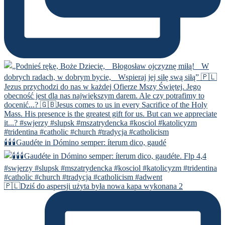
🕯️🕯️🕯️Gaudéte in Dómino semper: íterum dico, gaudé
🇵🇱Dziś do aspersji użyta była nowa kapa wykonana 2