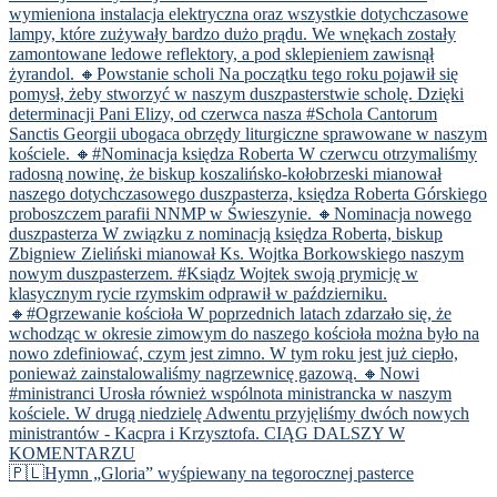
🇵🇱Hymn „Gloria” wyśpiewany na tegorocznej pasterce