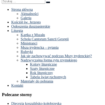
Szukaj
Szukaj
…
Strona główna
Aktualności
Galeria
Kościół św. Jerzego
Ogłoszenia duszpasterskie
Liturgia
Kartka z Mszału
Schola Cantorum Sancti Georgii
Ministranci
Msza trydencka – pytania
Rubryki
Jak się zachowywać podczas Mszy trydenckiej?
Nadzwyczajna forma rytu rzymskiego
Kolory liturgiczne
Szaty liturgiczne
Rok liturgiczny
Tabela świąt ruchomych
Materiały do pobrania
Kontakt
Polecane storny
Diecezja koszalińsko-kołobrzeska