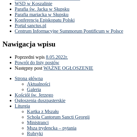
WSD w Koszalinie
Parafia św. Jacka w Słupsku
Parafia mariacka w Słupsku
Konferencja Episkopatu Polski
Portal sanctus.pl
Centrum Informacyjne Summorum Pontificum w Polsce
Nawigacja wpisu
Poprzedni wpis
8.05.2022r.
Powrót do listy postów
Następny post
WAŻNE OGŁOSZENIE
Strona główna
Aktualności
Galeria
Kościół św. Jerzego
Ogłoszenia duszpasterskie
Liturgia
Kartka z Mszału
Schola Cantorum Sancti Georgii
Ministranci
Msza trydencka – pytania
Rubryki