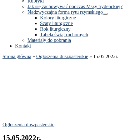
Rubryki
Jak się zachowywać podczas Mszy trydenckiej?
Nadzwyczajna forma rytu rzymskiego
Kolory liturgiczne
Szaty liturgiczne
Rok liturgiczny
Tabela świąt ruchomych
Materiały do pobrania
Kontakt
Strona główna
»
Ogłoszenia duszpasterskie
»
15.05.2022r.
Ogłoszenia duszpasterskie
15.05.2022r.