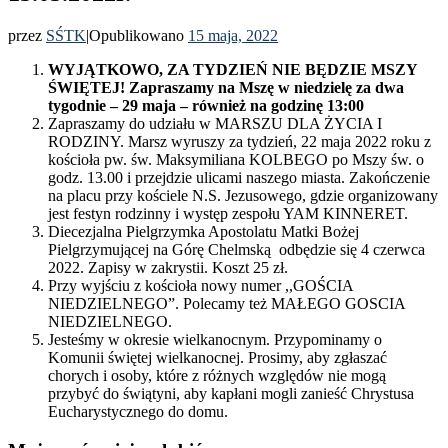
przez
SŚTK
|
Opublikowano
15 maja, 2022
WYJĄTKOWO, ZA TYDZIEŃ NIE BĘDZIE MSZY
ŚWIĘTEJ! Zapraszamy na Mszę w niedzielę za dwa
tygodnie – 29 maja – również na godzinę 13:00
Zapraszamy do udziału w MARSZU DLA ŻYCIA I
RODZINY. Marsz wyruszy za tydzień, 22 maja 2022 roku z
kościoła pw. św. Maksymiliana KOLBEGO po Mszy św. o
godz. 13.00 i przejdzie ulicami naszego miasta. Zakończenie
na placu przy kościele N.S. Jezusowego, gdzie organizowany
jest festyn rodzinny i występ zespołu YAM KINNERET.
Diecezjalna Pielgrzymka Apostolatu Matki Bożej
Pielgrzymującej na Górę Chelmską odbędzie się 4 czerwca
2022. Zapisy w zakrystii. Koszt 25 zł.
Przy wyjściu z kościoła nowy numer ,,GOŚCIA
NIEDZIELNEGO”. Polecamy też MAŁEGO GOSCIA
NIEDZIELNEGO.
Jesteśmy w okresie wielkanocnym. Przypominamy o
Komunii świętej wielkanocnej. Prosimy, aby zgłaszać
chorych i osoby, które z różnych względów nie mogą
przybyć do świątyni, aby kapłani mogli zanieść Chrystusa
Eucharystycznego do domu.