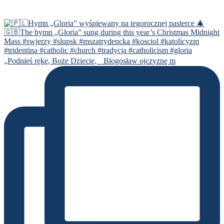
„Podnieś rękę, Boże Dziecię, Błogosław ojczyznę m