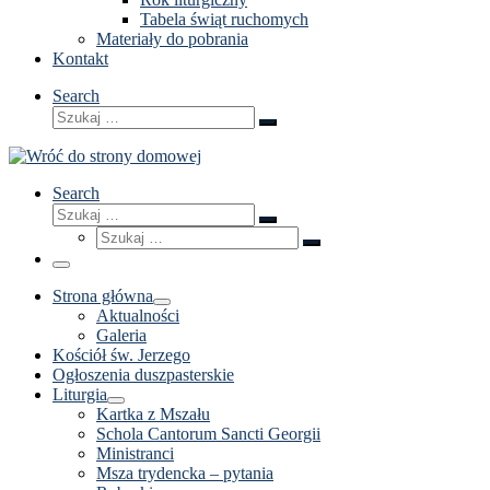
Tabela świąt ruchomych
Materiały do pobrania
Kontakt
Search
Szukaj
Szukaj
…
Search
Szukaj
Szukaj
Szukaj
…
Szukaj
…
Menu
Strona główna
Aktualności
Galeria
Kościół św. Jerzego
Ogłoszenia duszpasterskie
Liturgia
Kartka z Mszału
Schola Cantorum Sancti Georgii
Ministranci
Msza trydencka – pytania