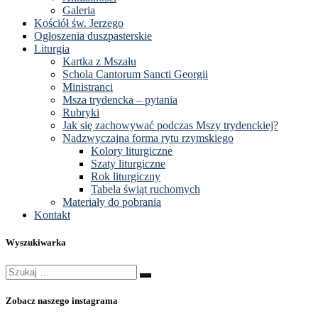
Galeria
Kościół św. Jerzego
Ogłoszenia duszpasterskie
Liturgia
Kartka z Mszału
Schola Cantorum Sancti Georgii
Ministranci
Msza trydencka – pytania
Rubryki
Jak się zachowywać podczas Mszy trydenckiej?
Nadzwyczajna forma rytu rzymskiego
Kolory liturgiczne
Szaty liturgiczne
Rok liturgiczny
Tabela świąt ruchomych
Materiały do pobrania
Kontakt
Wyszukiwarka
Szukaj
Szukaj
…
Zobacz naszego instagrama