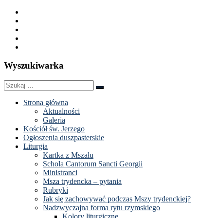
Wyszukiwarka
Szukaj
Szukaj
…
Strona główna
Aktualności
Galeria
Kościół św. Jerzego
Ogłoszenia duszpasterskie
Liturgia
Kartka z Mszału
Schola Cantorum Sancti Georgii
Ministranci
Msza trydencka – pytania
Rubryki
Jak się zachowywać podczas Mszy trydenckiej?
Nadzwyczajna forma rytu rzymskiego
Kolory liturgiczne