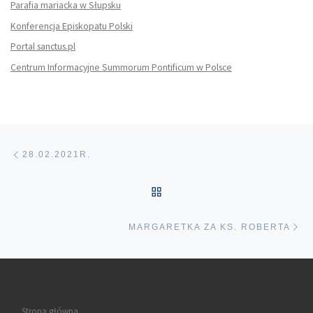
Parafia mariacka w Słupsku
Konferencja Episkopatu Polski
Portal sanctus.pl
Centrum Informacyjne Summorum Pontificum w Polsce
Nawigacja wpisu
Poprzedni wpis
28.02.2021R.
POWRÓT DO LISTY POS
Na
MARGARETKA ZA KS. ROBERTA
Strona główna