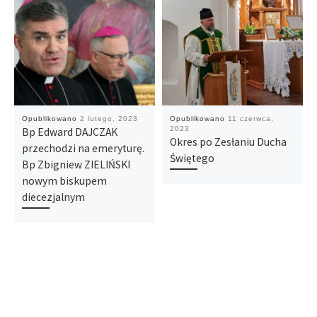
Opublikowano
2 lutego, 2023
Opublikowano
11 czerwca,
2023
Bp Edward DAJCZAK
Okres po Zesłaniu Ducha
przechodzi na emeryturę.
Świętego
Bp Zbigniew ZIELIŃSKI
nowym biskupem
diecezjalnym