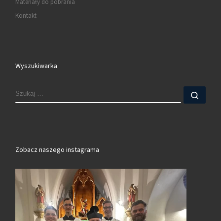
Materiały do pobrania
Kontakt
Wyszukiwarka
SZUKAJ
Szuk
Zobacz naszego instagrama