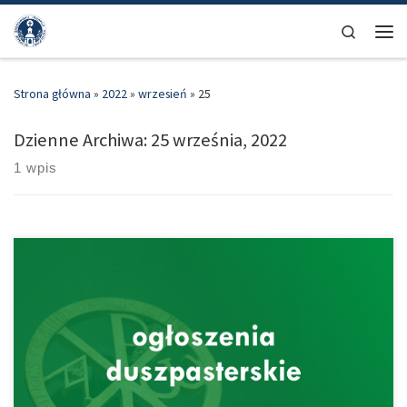
Przejdź do treści
Search
Men
Strona główna
»
2022
»
wrzesień
»
25
Dzienne Archiwa:
25 września, 2022
1 wpis
OGŁOSZENIA DUSZPASTERSKIE Na 16. Niedzielę po zesłaniu Ducha Św.
25 września 2022 r. W naszym kościele trwają prace związane z
regotyzacją świątyni. Jak widać, budowa ołtarza jest już na bardzo
zaawansowanym etapie. Składam serdeczne „Bóg zapłać”
Wszystkim, którzy wspierają finansowo tę inwestycję. Przy wyjściu z
kościoła, na ostatniej ławce jest ustawiona puszka, do której również