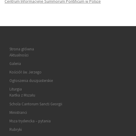
Centrum Informacyjne Summorum Pontificum w Polsce
Strona główna
Aktualności
Galeria
Kościół św. Jerzego
Ogłoszenia duszpasterskie
Liturgia
Kartka z Mszału
Schola Cantorum Sancti Georgii
Ministranci
Msza trydencka – pytania
Rubryki