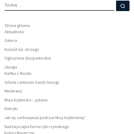
SZUKAJ
Szu
Strona główna
Aktualności
Galeria
Kościół św. Jerzego
Ogłoszenia duszpasterskie
Liturgia
Kartka z Mszału
Schola Cantorum Sancti Georgii
Ministranci
Msza trydencka – pytania
Rubryki
Jak się zachowywać podczas Mszy trydenckiej?
Nadzwyczajna forma rytu rzymskiego
Kolory liturgiczne