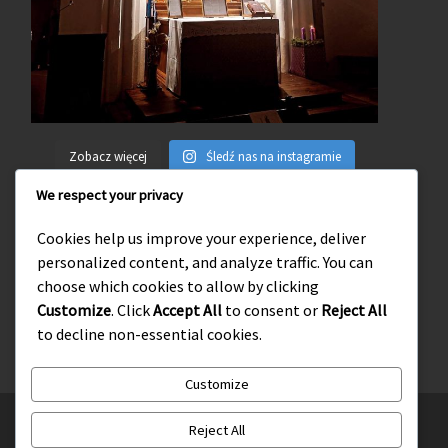
Zobacz więcej
Śledź nas na instagramie
We respect your privacy
Cookies help us improve your experience, deliver
personalized content, and analyze traffic. You can
Wejdź na naszego facebooka
choose which cookies to allow by clicking
Customize
. Click
Accept All
to consent or
Reject All
to decline non-essential cookies.
Customize
© 2026
Słupskie Środowisko Tradycji Katolickiej
– Wszelkie
Reject All
prawa zastrzeżone