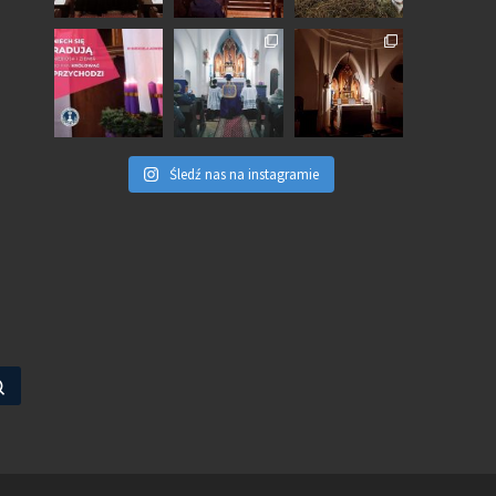
Śledź nas na instagramie
Szukaj …