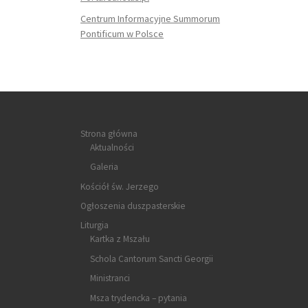
Centrum Informacyjne Summorum
Pontificum w Polsce
Strona główna
Aktualności
Galeria
Kościół św. Jerzego
Ogłoszenia duszpasterskie
Liturgia
Kartka z Mszału
Schola Cantorum Sancti Georgii
Ministranci
Msza trydencka – pytania