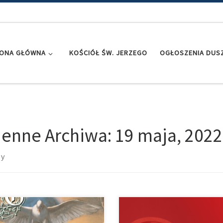
ONA GŁÓWNA
KOŚCIÓŁ ŚW. JERZEGO
OGŁOSZENIA DUSZ
ienne Archiwa:
19 maja, 2022
sy
aszamy na warsztaty chorału
Z racji święceń kapłańskich i prymi