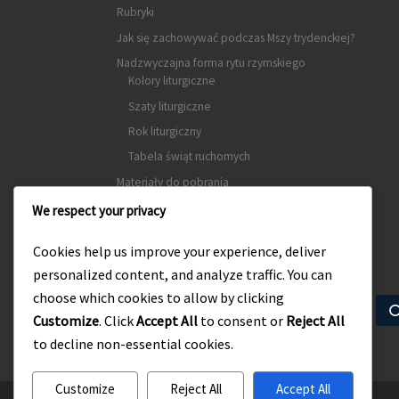
Rubryki
Jak się zachowywać podczas Mszy trydenckiej?
Nadzwyczajna forma rytu rzymskiego
Kolory liturgiczne
Szaty liturgiczne
Rok liturgiczny
Tabela świąt ruchomych
Materiały do pobrania
Kontakt
We respect your privacy
Cookies help us improve your experience, deliver
Wyszukiwarka
personalized content, and analyze traffic. You can
choose which cookies to allow by clicking
SZUKAJ
Customize
. Click
Accept All
to consent or
Reject All
to decline non-essential cookies.
Customize
Reject All
Accept All