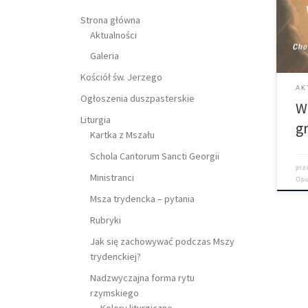
greg
4 cz
Strona główna
Kant
Aktualności
Więc
Galeria
Kościół św. Jerzego
AK
Ogłoszenia duszpasterskie
W
Liturgia
g
Kartka z Mszału
Schola Cantorum Sancti Georgii
pr
Ministranci
Op
Msza trydencka – pytania
Rubryki
Jak się zachowywać podczas Mszy
trydenckiej?
Nadzwyczajna forma rytu
rzymskiego
Kolory liturgiczne