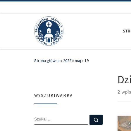
Przejdź do treści
STR
Strona główna
»
2022
»
maj
»
19
Dz
2 wpi
WYSZUKIWARKA
SZUKAJ
Szukaj …
Zapr