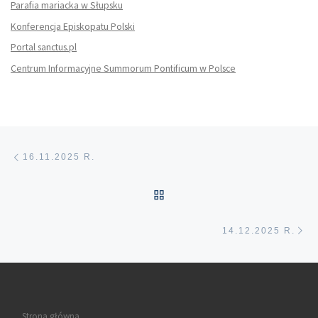
Parafia mariacka w Słupsku
Konferencja Episkopatu Polski
Portal sanctus.pl
Centrum Informacyjne Summorum Pontificum w Polsce
Nawigacja wpisu
Poprzedni wpis
16.11.2025 R.
POWRÓT DO LISTY POS
Na
14.12.2025 R.
Strona główna