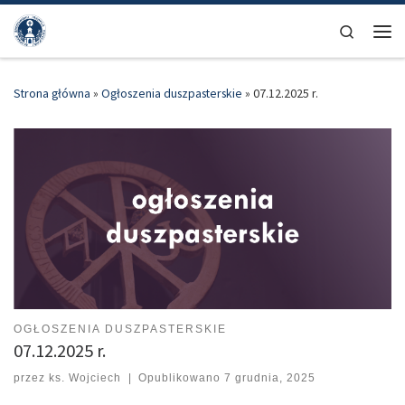
Przejdź do treści
Search
Men
Strona główna
»
Ogłoszenia duszpasterskie
»
07.12.2025 r.
OGŁOSZENIA DUSZPASTERSKIE
07.12.2025 r.
przez
ks. Wojciech
|
Opublikowano
7 grudnia, 2025