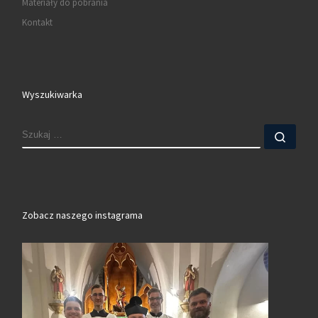
Materiały do pobrania
Kontakt
Wyszukiwarka
SZUKAJ
Szuk
Zobacz naszego instagrama